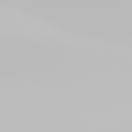
이용자의 개인정보는 개인정보의 보유기간이 경과된 경우에는 보유기간의
종료일로부터 5일 이내에, 개인정보처리 목적달성, 해당 서비스의 폐지,
사업의 종료 등 그 개인정보가 불필요하게 되었을 때에는 개인정보 처리가
불필요한 것으로 인정되는 날로부터 5일 이내에 파기합니다.
전자적 파일 형태의 정보는 기록을 재생할 수 없는 기술적 방법을, 종이에
출력된 정보는 분쇄기로 분쇄하여 파기합니다.
7. 정보주체와 법정대리인의 권리 의무 및 그 행사방법에
관한 사항
정보주체는 회사에 대해 언제든지 아래 각 호의 권리를 행사할 수
있습니다.
개인정보 열람 요구권
개인정보 정정, 삭제 요구권
개인정보 처리정지 요구권
개인정보 수집, 이용 등에 대한 동의 철회
정보주체는 개인정보의 열람/정정/삭제/처리정지 요구 또는 동의 철회,
파기 요청을 하고자 하는 경우 하단의 개인정보보호책임자에게 요청할 수
있으며 회사는 이에 지체없이 필요한 조치를 취하도록 하겠습니다.
1항 및 2항에 따른 권리 행사는 정보주체 본인이 하여야 하며, 정보주체의
법정대리인이나 위임을 받은 자 등 대리인이 행사하고자 하는 경우 회사는
위임장 등의 추가 서류를 요청할 수 있습니다.
정보주체는 개인정보보호법령 등 관계법령을 위반하여 정보주체 본인
또는 타인의 개인정보를 사용하거나 침해하여서는 아니되며, 정보주체는
본인의 관리 하에 있는 정보를 본인의 책임 하에 관리하여야 합니다.
8. 개인정보 처리방침의 고지 또는 통지 방법