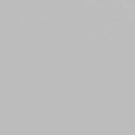
회사는 이용자가 동의한 범위를 벗어나는 목적으로 개인정보를 이용하거나
제3자에게 제공하는 경우 개별적으로 이용자의 추가 동의를 얻도록
하겠습니다. 회사는 타인에게 개인정보의 처리를 위탁하는 경우 홈페이지
개인정보 처리방침을 통하여 사전에 이를 고지하도록 하겠습니다.
9. 개인정보 보호를 위한 기술적 관리적 대책
내부관리계획의 수립 및 시행 : 회사는 개인정보의 안전한 처리를 위하여
내부관리계획을 수립하고 시행하고 있습니다.
해킹 등에 대비한 기술적 대책 : 회사는 해킹이나 컴퓨터 바이러스 등에
의한 개인정보 유출 및 훼손을 방지하기 위하여 보안프로그램을 설치하고
주기적인 갱신, 점검 등을 수행하고 있습니다.
개인정보 처리 직원의 교육 : 개인정보 관련 처리 직원은 최소한의
인원으로 구성되며, 개인정보보호 의무에 관한 정기적인 교육과 내부
절차를 마련하고 있습니다.
10. 개인정보보호책임자
회사는 이용자의 개인정보를 보호하고 고충처리를 위하여 개인정보
보호책임자를 정하고 있습니다.
이름
최윤경
직책
정보관리보호책임자
연락처
02-518-2008
이메일
contact@arc-realty.co.kr
11. 개인정보 처리방침 변경