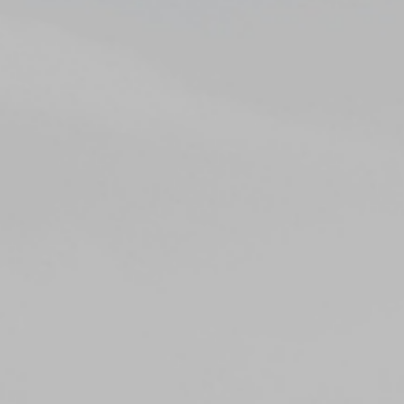
이용자의 개인정보는 개인정보의 보유기간이 경과된 경우에는 보유기간의
종료일로부터 5일 이내에, 개인정보처리 목적달성, 해당 서비스의 폐지,
사업의 종료 등 그 개인정보가 불필요하게 되었을 때에는 개인정보 처리가
불필요한 것으로 인정되는 날로부터 5일 이내에 파기합니다.
전자적 파일 형태의 정보는 기록을 재생할 수 없는 기술적 방법을, 종이에
출력된 정보는 분쇄기로 분쇄하여 파기합니다.
7. 정보주체와 법정대리인의 권리 의무 및 그 행사방법에
관한 사항
정보주체는 회사에 대해 언제든지 아래 각 호의 권리를 행사할 수
있습니다.
개인정보 열람 요구권
개인정보 정정, 삭제 요구권
개인정보 처리정지 요구권
개인정보 수집, 이용 등에 대한 동의 철회
정보주체는 개인정보의 열람/정정/삭제/처리정지 요구 또는 동의 철회,
파기 요청을 하고자 하는 경우 하단의 개인정보보호책임자에게 요청할 수
있으며 회사는 이에 지체없이 필요한 조치를 취하도록 하겠습니다.
1항 및 2항에 따른 권리 행사는 정보주체 본인이 하여야 하며, 정보주체의
법정대리인이나 위임을 받은 자 등 대리인이 행사하고자 하는 경우 회사는
위임장 등의 추가 서류를 요청할 수 있습니다.
정보주체는 개인정보보호법령 등 관계법령을 위반하여 정보주체 본인
또는 타인의 개인정보를 사용하거나 침해하여서는 아니되며, 정보주체는
본인의 관리 하에 있는 정보를 본인의 책임 하에 관리하여야 합니다.
8. 개인정보 처리방침의 고지 또는 통지 방법