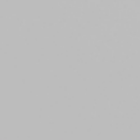
회사는 이용자가 동의한 범위를 벗어나는 목적으로 개인정보를 이용하거나
제3자에게 제공하는 경우 개별적으로 이용자의 추가 동의를 얻도록
하겠습니다. 회사는 타인에게 개인정보의 처리를 위탁하는 경우 홈페이지
개인정보 처리방침을 통하여 사전에 이를 고지하도록 하겠습니다.
9. 개인정보 보호를 위한 기술적 관리적 대책
내부관리계획의 수립 및 시행 : 회사는 개인정보의 안전한 처리를 위하여
내부관리계획을 수립하고 시행하고 있습니다.
해킹 등에 대비한 기술적 대책 : 회사는 해킹이나 컴퓨터 바이러스 등에
의한 개인정보 유출 및 훼손을 방지하기 위하여 보안프로그램을 설치하고
주기적인 갱신, 점검 등을 수행하고 있습니다.
개인정보 처리 직원의 교육 : 개인정보 관련 처리 직원은 최소한의
인원으로 구성되며, 개인정보보호 의무에 관한 정기적인 교육과 내부
절차를 마련하고 있습니다.
10. 개인정보보호책임자
회사는 이용자의 개인정보를 보호하고 고충처리를 위하여 개인정보
보호책임자를 정하고 있습니다.
이름
최윤경
직책
정보관리보호책임자
연락처
02-518-2008
이메일
contact@arc-realty.co.kr
11. 개인정보 처리방침 변경